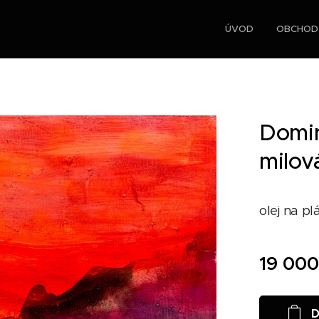
ÚVOD
OBCHOD
Domin
milov
olej na pl
19 000
D