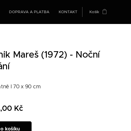
DOPRAVA A PLATBA
KONTAKT
Košík
ik Mareš (1972) - Noční
ání
átně I 70 x 90 cm
,00
Kč
o košíku