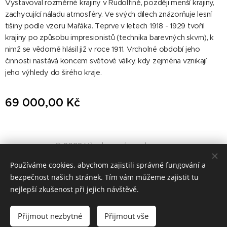
Vystavoval rozměrné krajiny v Rudolfině, později menší krajiny,
zachycující náladu atmosféry. Ve svých dílech znázorňuje lesní
tišiny podle vzoru Mařáka. Teprve v letech 1918 - 1929 tvořil
krajiny po způsobu impresionistů (technika barevných skvrn), k
nimž se vědomě hlásil již v roce 1911. Vrcholné období jeho
činnosti nastává koncem světové války, kdy zejména vznikají
jeho výhledy do širého kraje.
69 000,00
Kč
© 2022 Všechna práva vyhrazena
GALERIEVINOHRADSKA.CZ
Používáme cookies, abychom zajistili správné fungování a
bezpečnost našich stránek. Tím vám můžeme zajistit tu
Cookies
nejlepší zkušenost při jejich návštěvě.
Do košíku
Přijmout nezbytné
Přijmout vše