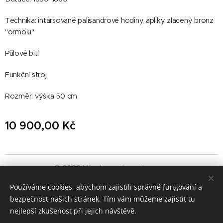
Technika: intarsované palisandrové hodiny, apliky zlacený bronz
"ormolu"
Půlové bití
Funkční stroj
Rozměr: výška 50 cm
10 900,00
Kč
© 2022 Všechna práva vyhrazena
GALERIEVINOHRADSKA.CZ
Používáme cookies, abychom zajistili správné fungování a
bezpečnost našich stránek. Tím vám můžeme zajistit tu
Cookies
nejlepší zkušenost při jejich návštěvě.