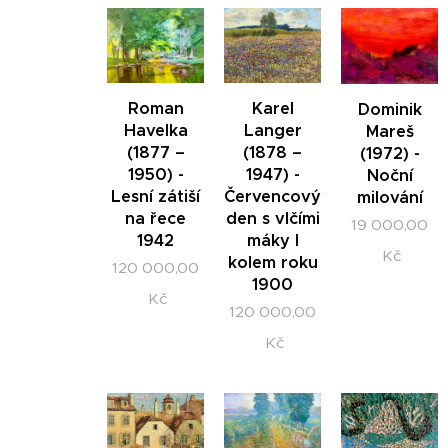
Roman
Karel
Dominik
Havelka
Langer
Mareš
(1877 –
(1878 –
(1972) -
1950) -
1947) -
Noční
Lesní zátiší
Červencový
milování
na řece
den s vlčími
19 000,00
1942
máky I
Kč
kolem roku
120 000,00
1900
Kč
120 000,00
Kč