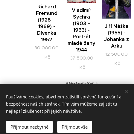
Richard
Vladimír
Fremund
Sychra
(1928 –
(1903 –
Jiří Máška
1969) -
1963) -
(1955) -
Dívenka
Portrét
Johanka z
1952
mladé ženy
Arku
30 000,00
1944
12 500,00
Kč
37 500,00
Kč
Kč
Následující
Používáme cookies, abychom zajistili správné fungování a
bezpečnost našich stránek. Tím vám můžeme zajistit tu
© 2022 Všechna práva vyhrazena
nejlepší zkušenost při jejich návštěvě.
GALERIEVINOHRADSKA.CZ
Přijmout nezbytné
Přijmout vše
Cookies