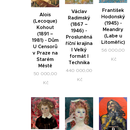
František
Václav
Alois
Hodonský
Radimský
(Lecoque)
(1945) -
(1867 –
Kohout
Meandry
1946) -
(1891 –
(Labe u
Prosluněná
1981) - Dům
Litoměřic)
říční krajina
U Censorů
I Velký
56 000,00
v Praze na
formát I
Starém
Kč
Technika
Městě
440 000,00
50 000,00
Kč
Kč