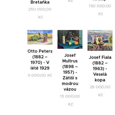
Kč
Bretaňka
150 000,00
250 000,00
Kč
Kč
Otto Peters
Josef
(1882 –
Josef Fiala
Multrus
1970) - V
(1882 –
(1898 –
létě 1929
1963) -
1957) -
Veselá
5 000,00
Kč
Zátiší s
kopa
modrou
29 000,00
vázou
Kč
15 000,00
Kč