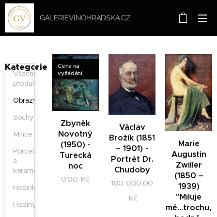
GALERIEVINOHRADSKA.CZ
Kategorie
Cena na
vyžádání
Všechny
produkty
Obrazy
Sochy
Zbyněk
Václav
Novotný
Mince
Brožík (1851
Marie
(1950) -
– 1901) -
Porcelán
Augustin
Turecká
Portrét Dr.
a
Zwiller
noc
Chudoby
keramika
(1850 –
0,00
Kč
180 000,00
1939)
Hodinky
"Miluje
Kč
Hodiny
mě...trochu,