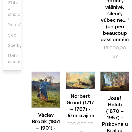
hodně,
Zlato
vášnivě,
a
šíleně,
střibro
vůbec ne..."
Veteráni
(un peu
beaucoup
Sklo
passionnéme
Šperky
15 000,00
Užité
Kč
umění
Norbert
Josef
Grund (1717
Holub
– 1767) -
(1870 –
Václav
Jižní krajina
1957) -
Brožík (1851
200 000,00
Pískovna u
– 1901) -
Kralup